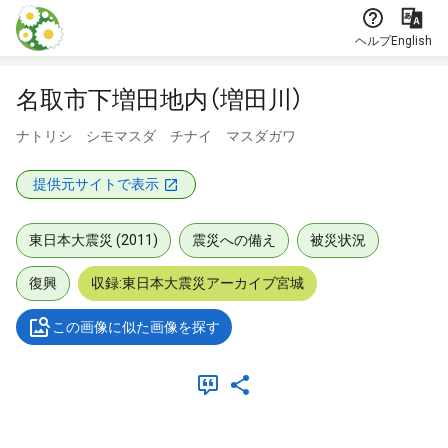
本文に飛ぶ
ヘルプ
English
名取市下増田地内（増田川）
ナトリシ シモマスダ チナイ マスダガワ
提供元サイトで表示
東日本大震災 (2011)
震災への備え
被災状況
復興
収録:東日本大震災アーカイブ宮城
この画像に似た画像を探す