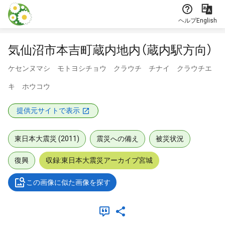
本文に飛ぶ
ヘルプ
English
気仙沼市本吉町蔵内地内（蔵内駅方向）
ケセンヌマシ モトヨシチョウ クラウチ チナイ クラウチエ
キ ホウコウ
提供元サイトで表示
東日本大震災 (2011)
震災への備え
被災状況
復興
収録:東日本大震災アーカイブ宮城
この画像に似た画像を探す