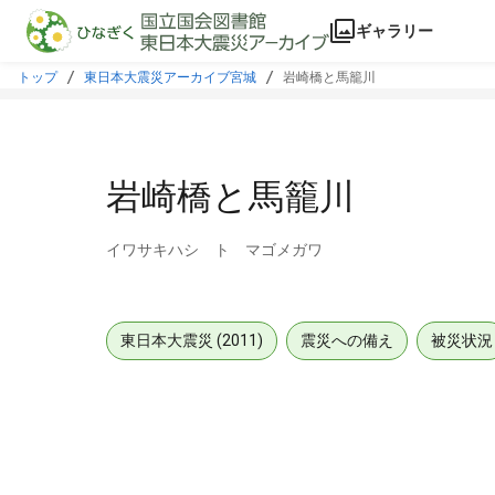
本文に飛ぶ
ギャラリー
トップ
東日本大震災アーカイブ宮城
岩崎橋と馬籠川
岩崎橋と馬籠川
イワサキハシ ト マゴメガワ
東日本大震災 (2011)
震災への備え
被災状況