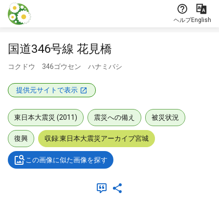
本文に飛ぶ
ヘルプ
English
国道346号線 花見橋
コクドウ 346ゴウセン ハナミバシ
提供元サイトで表示
東日本大震災 (2011)
震災への備え
被災状況
復興
収録:東日本大震災アーカイブ宮城
この画像に似た画像を探す