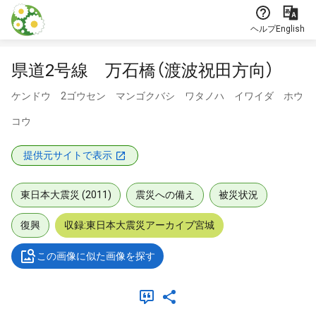
本文に飛ぶ
ヘルプ
English
県道2号線 万石橋（渡波祝田方向）
ケンドウ 2ゴウセン マンゴクバシ ワタノハ イワイダ ホウ
コウ
提供元サイトで表示
東日本大震災 (2011)
震災への備え
被災状況
復興
収録:東日本大震災アーカイブ宮城
この画像に似た画像を探す