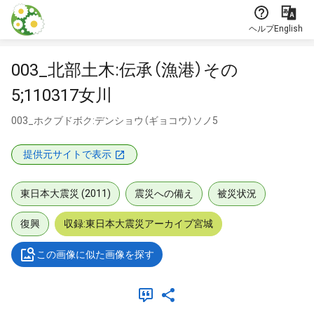
本文に飛ぶ
ヘルプ
English
003_北部土木:伝承（漁港）その
5;110317女川
003_ホクブドボク:デンショウ（ギョコウ）ソノ5
提供元サイトで表示
東日本大震災 (2011)
震災への備え
被災状況
復興
収録:東日本大震災アーカイブ宮城
この画像に似た画像を探す