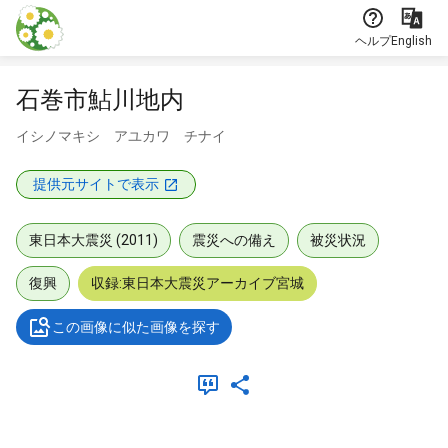
本文に飛ぶ
ヘルプ
English
石巻市鮎川地内
イシノマキシ アユカワ チナイ
提供元サイトで表示
東日本大震災 (2011)
震災への備え
被災状況
復興
収録:東日本大震災アーカイブ宮城
この画像に似た画像を探す