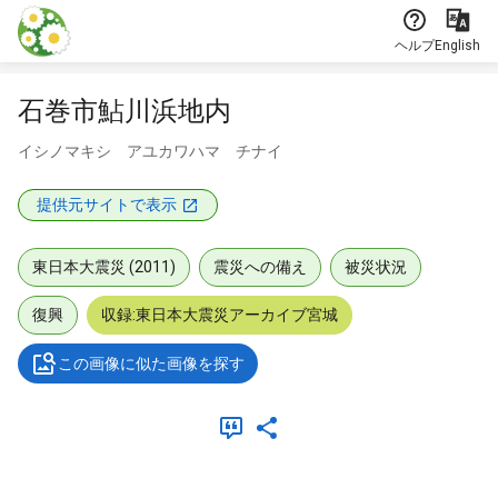
本文に飛ぶ
ヘルプ
English
石巻市鮎川浜地内
イシノマキシ アユカワハマ チナイ
提供元サイトで表示
東日本大震災 (2011)
震災への備え
被災状況
復興
収録:東日本大震災アーカイブ宮城
この画像に似た画像を探す