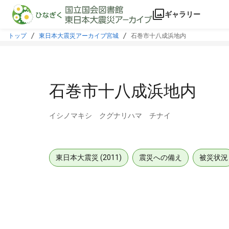
本文に飛ぶ
ギャラリー
トップ
東日本大震災アーカイブ宮城
石巻市十八成浜地内
石巻市十八成浜地内
イシノマキシ クグナリハマ チナイ
東日本大震災 (2011)
震災への備え
被災状況