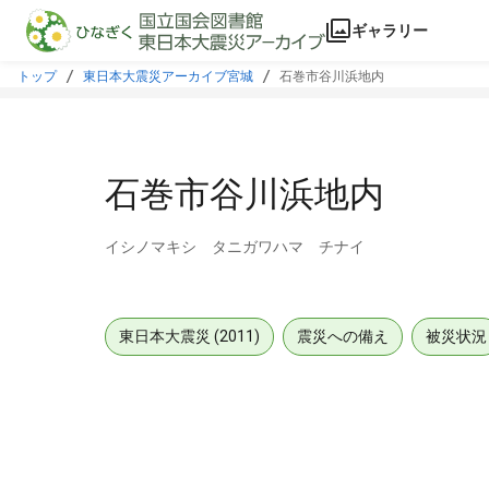
本文に飛ぶ
ギャラリー
トップ
東日本大震災アーカイブ宮城
石巻市谷川浜地内
石巻市谷川浜地内
イシノマキシ タニガワハマ チナイ
東日本大震災 (2011)
震災への備え
被災状況