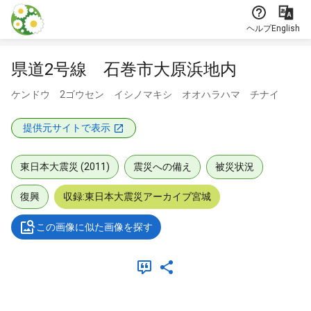
本文に飛ぶ
ヘルプ
English
県道2号線 石巻市大原浜地内
ケンドウ 2ゴウセン イシノマキシ オオハラハマ チナイ
提供元サイトで表示
東日本大震災 (2011)
震災への備え
被災状況
復興
収録:東日本大震災アーカイブ宮城
この画像に似た画像を探す