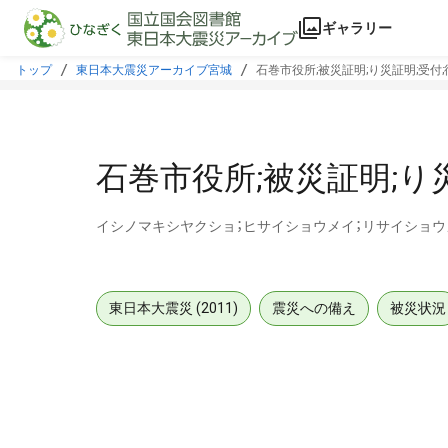
本文に飛ぶ
ギャラリー
トップ
東日本大震災アーカイブ宮城
石巻市役所;被災証明;り災証明;受付
石巻市役所;被災証明;り
イシノマキシヤクショ；ヒサイショウメイ；リサイショウ
東日本大震災 (2011)
震災への備え
被災状況