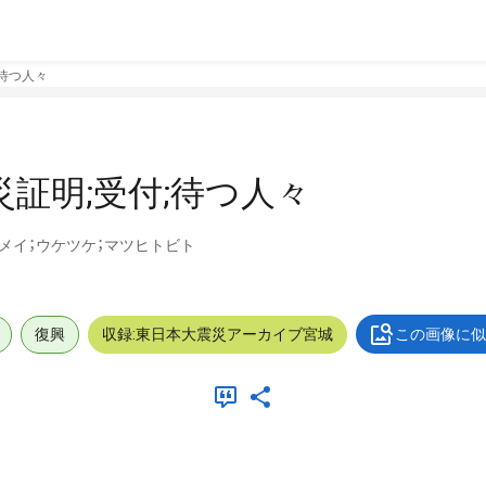
;待つ人々
災証明;受付;待つ人々
メイ；ウケツケ；マツヒトビト
復興
収録:東日本大震災アーカイブ宮城
この画像に似