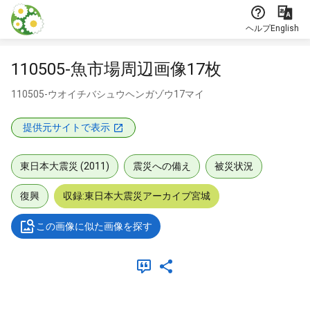
本文に飛ぶ
ヘルプ
English
110505-魚市場周辺画像17枚
110505-ウオイチバシュウヘンガゾウ17マイ
提供元サイトで表示
東日本大震災 (2011)
震災への備え
被災状況
復興
収録:東日本大震災アーカイブ宮城
この画像に似た画像を探す