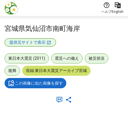
本文に飛ぶ
ヘルプ
English
宮城県気仙沼市南町海岸
提供元サイトで表示
東日本大震災 (2011)
震災への備え
被災状況
復興
収録:東日本大震災アーカイブ宮城
この画像に似た画像を探す
メタデータ