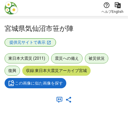
本文に飛ぶ
ヘルプ
English
宮城県気仙沼市笹が陣
提供元サイトで表示
東日本大震災 (2011)
震災への備え
被災状況
復興
収録:東日本大震災アーカイブ宮城
この画像に似た画像を探す
メタデータ