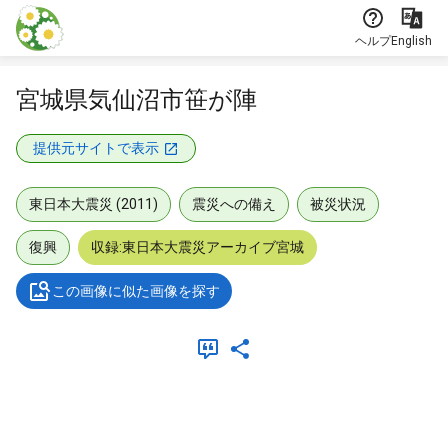
本文に飛ぶ
ヘルプ
English
宮城県気仙沼市笹が陣
提供元サイトで表示
東日本大震災 (2011)
震災への備え
被災状況
復興
収録:東日本大震災アーカイブ宮城
この画像に似た画像を探す
メタデータ