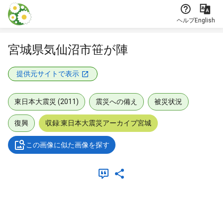
本文に飛ぶ
ヘルプ
English
宮城県気仙沼市笹が陣
提供元サイトで表示
東日本大震災 (2011)
震災への備え
被災状況
復興
収録:東日本大震災アーカイブ宮城
この画像に似た画像を探す
メタデータ