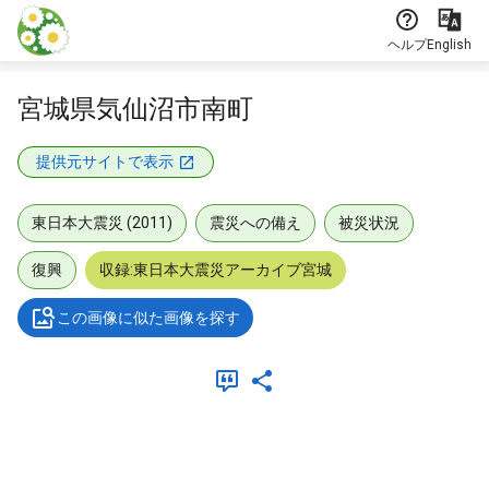
本文に飛ぶ
ヘルプ
English
宮城県気仙沼市南町
提供元サイトで表示
東日本大震災 (2011)
震災への備え
被災状況
復興
収録:東日本大震災アーカイブ宮城
この画像に似た画像を探す
メタデータ