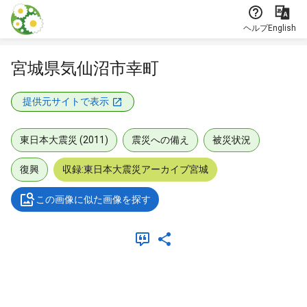
本文に飛ぶ
ヘルプ
English
宮城県気仙沼市幸町
提供元サイトで表示
東日本大震災 (2011)
震災への備え
被災状況
復興
収録:東日本大震災アーカイブ宮城
この画像に似た画像を探す
メタデータ