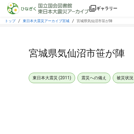
本文に飛ぶ
ギャラリー
トップ
東日本大震災アーカイブ宮城
宮城県気仙沼市笹が陣
宮城県気仙沼市笹が陣
東日本大震災 (2011)
震災への備え
被災状況
メタデータ