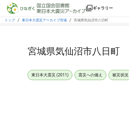
本文に飛ぶ
ギャラリー
トップ
東日本大震災アーカイブ宮城
宮城県気仙沼市八日町
宮城県気仙沼市八日町
東日本大震災 (2011)
震災への備え
被災状況
メタデータ