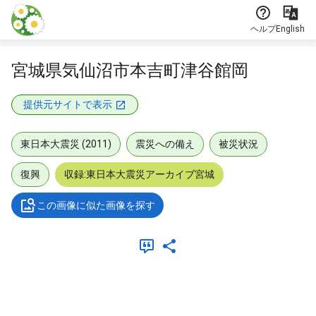
本文に飛ぶ
ヘルプ
English
宮城県気仙沼市本吉町津谷館岡
提供元サイトで表示
東日本大震災 (2011)
震災への備え
被災状況
復興
収録:東日本大震災アーカイブ宮城
この画像に似た画像を探す
メタデータ