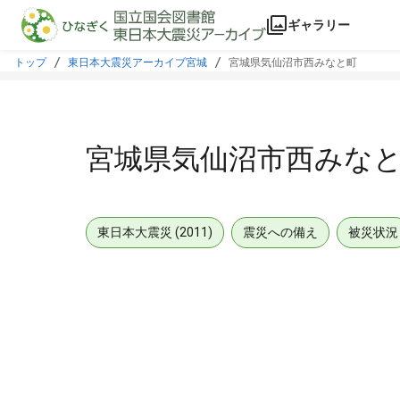
本文に飛ぶ
ギャラリー
トップ
東日本大震災アーカイブ宮城
宮城県気仙沼市西みなと町
宮城県気仙沼市西みな
東日本大震災 (2011)
震災への備え
被災状況
メタデータ