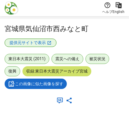
本文に飛ぶ
ヘルプ
English
宮城県気仙沼市西みなと町
提供元サイトで表示
東日本大震災 (2011)
震災への備え
被災状況
復興
収録:東日本大震災アーカイブ宮城
この画像に似た画像を探す
メタデータ