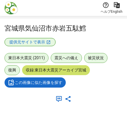
本文に飛ぶ
ヘルプ
English
宮城県気仙沼市赤岩五駄鱈
提供元サイトで表示
東日本大震災 (2011)
震災への備え
被災状況
復興
収録:東日本大震災アーカイブ宮城
この画像に似た画像を探す
メタデータ