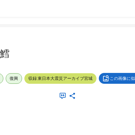
鱈
復興
収録:東日本大震災アーカイブ宮城
この画像に似