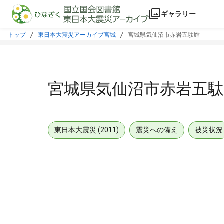
本文に飛ぶ
ギャラリー
トップ
東日本大震災アーカイブ宮城
宮城県気仙沼市赤岩五駄鱈
宮城県気仙沼市赤岩五駄
東日本大震災 (2011)
震災への備え
被災状況
メタデータ