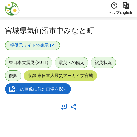
本文に飛ぶ
ヘルプ
English
宮城県気仙沼市中みなと町
提供元サイトで表示
東日本大震災 (2011)
震災への備え
被災状況
復興
収録:東日本大震災アーカイブ宮城
この画像に似た画像を探す
メタデータ