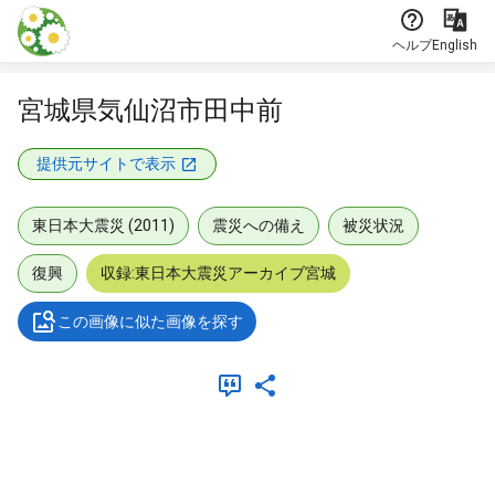
本文に飛ぶ
ヘルプ
English
宮城県気仙沼市田中前
提供元サイトで表示
東日本大震災 (2011)
震災への備え
被災状況
復興
収録:東日本大震災アーカイブ宮城
この画像に似た画像を探す
メタデータ