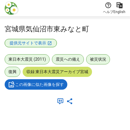
本文に飛ぶ
ヘルプ
English
宮城県気仙沼市東みなと町
提供元サイトで表示
東日本大震災 (2011)
震災への備え
被災状況
復興
収録:東日本大震災アーカイブ宮城
この画像に似た画像を探す
メタデータ