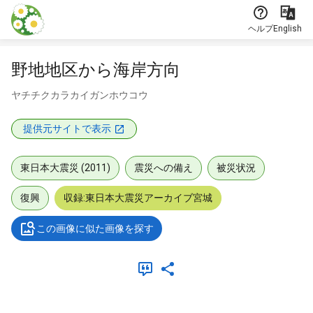
本文に飛ぶ
ヘルプ
English
野地地区から海岸方向
ヤチチクカラカイガンホウコウ
提供元サイトで表示
東日本大震災 (2011)
震災への備え
被災状況
復興
収録:東日本大震災アーカイブ宮城
この画像に似た画像を探す