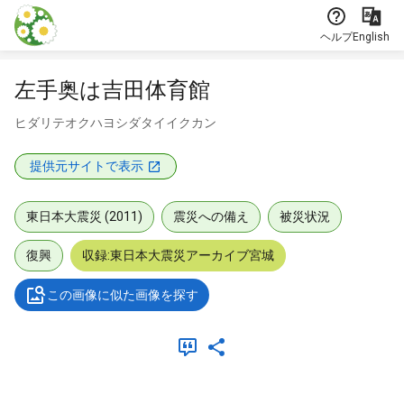
本文に飛ぶ
ヘルプ
English
左手奥は吉田体育館
ヒダリテオクハヨシダタイイクカン
提供元サイトで表示
東日本大震災 (2011)
震災への備え
被災状況
復興
収録:東日本大震災アーカイブ宮城
この画像に似た画像を探す