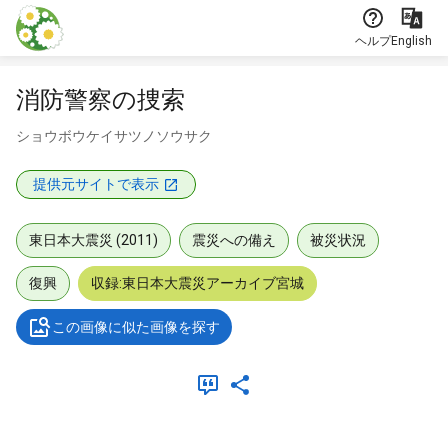
本文に飛ぶ
ヘルプ
English
消防警察の捜索
ショウボウケイサツノソウサク
提供元サイトで表示
東日本大震災 (2011)
震災への備え
被災状況
復興
収録:東日本大震災アーカイブ宮城
この画像に似た画像を探す