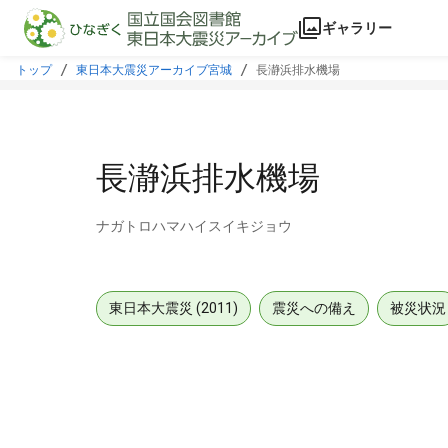
本文に飛ぶ
ギャラリー
トップ
東日本大震災アーカイブ宮城
長瀞浜排水機場
長瀞浜排水機場
ナガトロハマハイスイキジョウ
東日本大震災 (2011)
震災への備え
被災状況