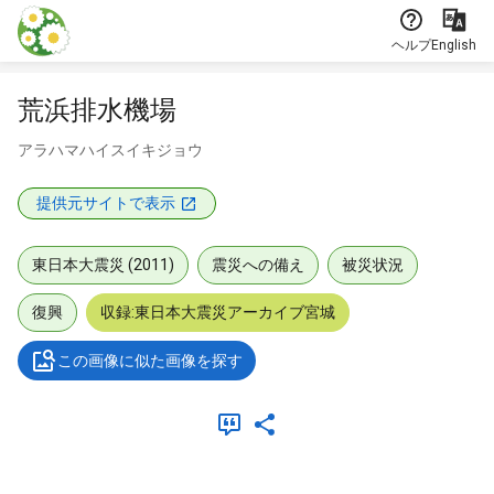
本文に飛ぶ
ヘルプ
English
荒浜排水機場
アラハマハイスイキジョウ
提供元サイトで表示
東日本大震災 (2011)
震災への備え
被災状況
復興
収録:東日本大震災アーカイブ宮城
この画像に似た画像を探す