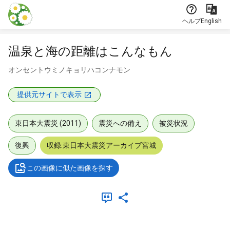
本文に飛ぶ
ヘルプ
English
温泉と海の距離はこんなもん
オンセントウミノキョリハコンナモン
提供元サイトで表示
東日本大震災 (2011)
震災への備え
被災状況
復興
収録:東日本大震災アーカイブ宮城
この画像に似た画像を探す