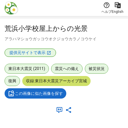
本文に飛ぶ
ヘルプ
English
荒浜小学校屋上からの光景
アラハマショウガッコウオクジョウカラノコウケイ
提供元サイトで表示
東日本大震災 (2011)
震災への備え
被災状況
復興
収録:東日本大震災アーカイブ宮城
この画像に似た画像を探す