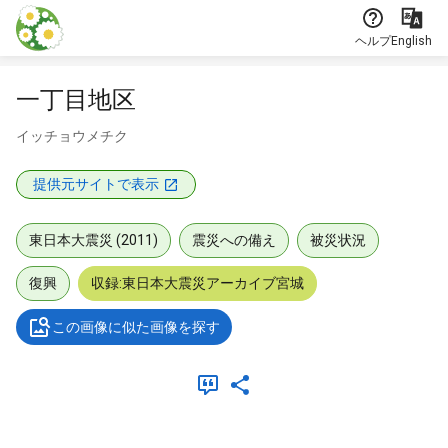
本文に飛ぶ
ヘルプ
English
一丁目地区
イッチョウメチク
提供元サイトで表示
東日本大震災 (2011)
震災への備え
被災状況
復興
収録:東日本大震災アーカイブ宮城
この画像に似た画像を探す