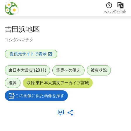
本文に飛ぶ
ヘルプ
English
吉田浜地区
ヨシダハマチク
提供元サイトで表示
東日本大震災 (2011)
震災への備え
被災状況
復興
収録:東日本大震災アーカイブ宮城
この画像に似た画像を探す