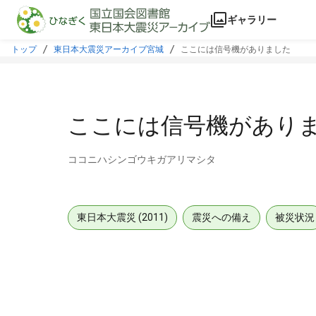
本文に飛ぶ
ギャラリー
トップ
東日本大震災アーカイブ宮城
ここには信号機がありました
ここには信号機があり
ココニハシンゴウキガアリマシタ
東日本大震災 (2011)
震災への備え
被災状況