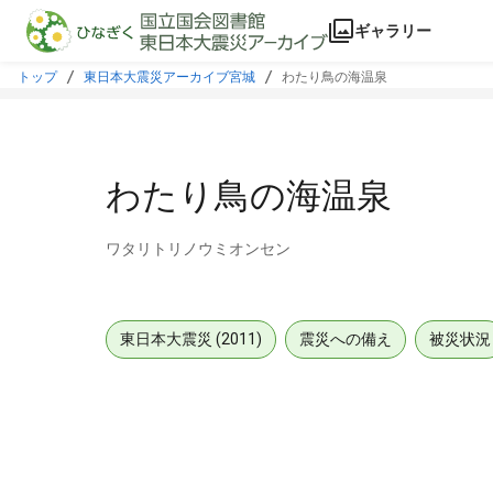
本文に飛ぶ
ギャラリー
トップ
東日本大震災アーカイブ宮城
わたり鳥の海温泉
わたり鳥の海温泉
ワタリトリノウミオンセン
東日本大震災 (2011)
震災への備え
被災状況