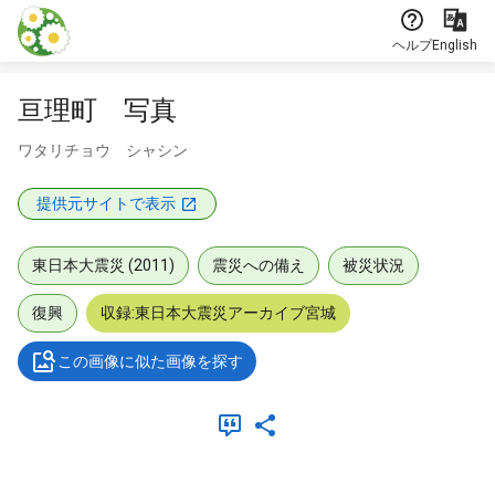
本文に飛ぶ
ヘルプ
English
亘理町 写真
ワタリチョウ シャシン
提供元サイトで表示
東日本大震災 (2011)
震災への備え
被災状況
復興
収録:東日本大震災アーカイブ宮城
この画像に似た画像を探す