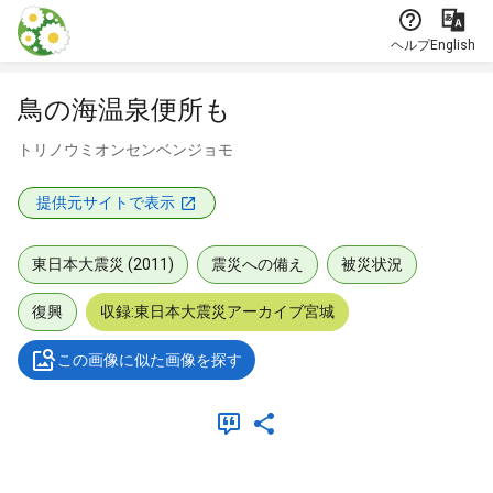
本文に飛ぶ
ヘルプ
English
鳥の海温泉便所も
トリノウミオンセンベンジョモ
提供元サイトで表示
東日本大震災 (2011)
震災への備え
被災状況
復興
収録:東日本大震災アーカイブ宮城
この画像に似た画像を探す