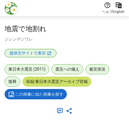
本文に飛ぶ
ヘルプ
English
地震で地割れ
ジシンデジワレ
提供元サイトで表示
東日本大震災 (2011)
震災への備え
被災状況
復興
収録:東日本大震災アーカイブ宮城
この画像に似た画像を探す