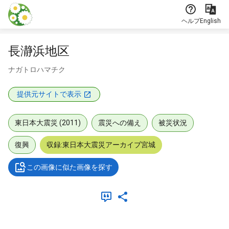
本文に飛ぶ
ヘルプ
English
長瀞浜地区
ナガトロハマチク
提供元サイトで表示
東日本大震災 (2011)
震災への備え
被災状況
復興
収録:東日本大震災アーカイブ宮城
この画像に似た画像を探す