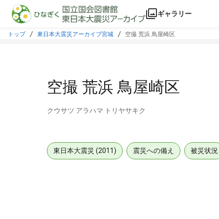
本文に飛ぶ
ギャラリー
トップ
東日本大震災アーカイブ宮城
空撮 荒浜 鳥屋崎区
空撮 荒浜 鳥屋崎区
クウサツ アラハマ トリヤサキク
東日本大震災 (2011)
震災への備え
被災状況