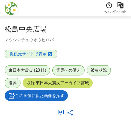
本文に飛ぶ
ヘルプ
English
松島中央広場
マツシマチュウオウヒロバ
提供元サイトで表示
東日本大震災 (2011)
震災への備え
被災状況
復興
収録:東日本大震災アーカイブ宮城
この画像に似た画像を探す