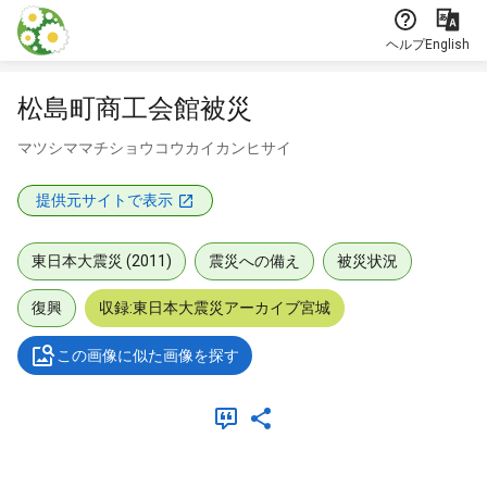
本文に飛ぶ
ヘルプ
English
松島町商工会館被災
マツシママチショウコウカイカンヒサイ
提供元サイトで表示
東日本大震災 (2011)
震災への備え
被災状況
復興
収録:東日本大震災アーカイブ宮城
この画像に似た画像を探す