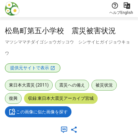
本文に飛ぶ
ヘルプ
English
松島町第五小学校 震災被害状況
マツシママチダイゴショウガッコウ シンサイヒガイジョウキョ
ウ
提供元サイトで表示
東日本大震災 (2011)
震災への備え
被災状況
復興
収録:東日本大震災アーカイブ宮城
この画像に似た画像を探す