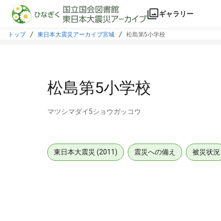
本文に飛ぶ
ギャラリー
トップ
東日本大震災アーカイブ宮城
松島第5小学校
松島第5小学校
マツシマダイ5ショウガッコウ
東日本大震災 (2011)
震災への備え
被災状況