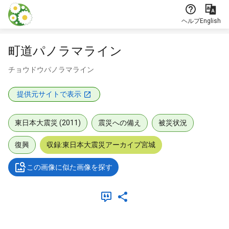
本文に飛ぶ
ヘルプ
English
町道パノラマライン
チョウドウパノラマライン
提供元サイトで表示
東日本大震災 (2011)
震災への備え
被災状況
復興
収録:東日本大震災アーカイブ宮城
この画像に似た画像を探す